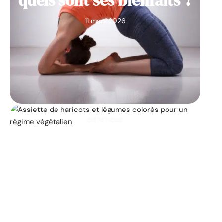
quels sont ses bienfaits ?
11 mars 2026
DIÉTÉTIQUE
Les 25 principaux
aliments végétaliens qui
contribuent à la perte de
poids
11 mars 2026