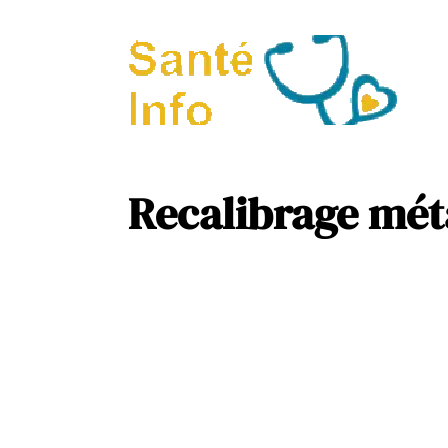
A
P
Recalibrage méta