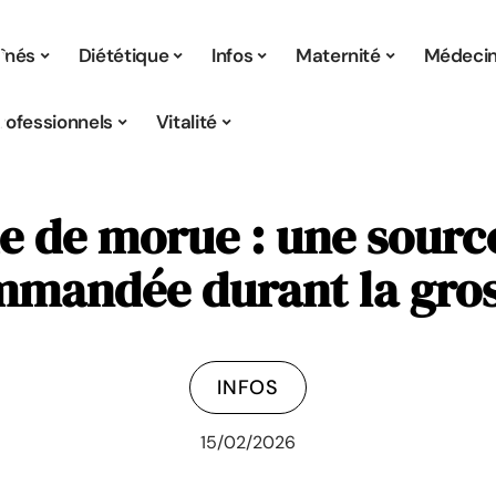
înés
Diététique
Infos
Maternité
Médeci
rofessionnels
Vitalité
ie de morue : une sour
mandée durant la gro
INFOS
15/02/2026