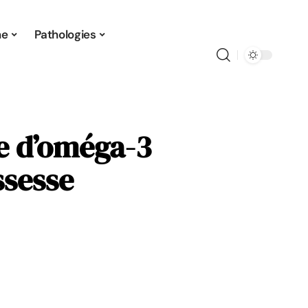
ne
Pathologies
ce d’oméga-3
ssesse