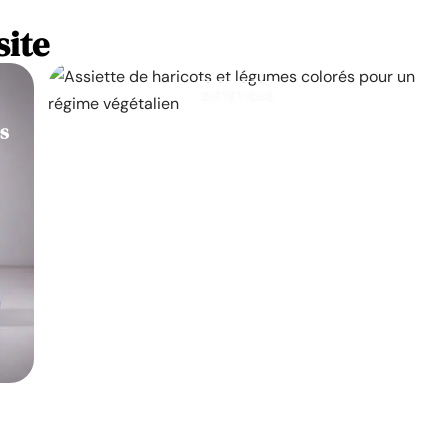
site
DIÉTÉTIQUE
es
Les 25 principaux aliments végétaliens
qui contribuent à la perte de poids
11 mars 2026