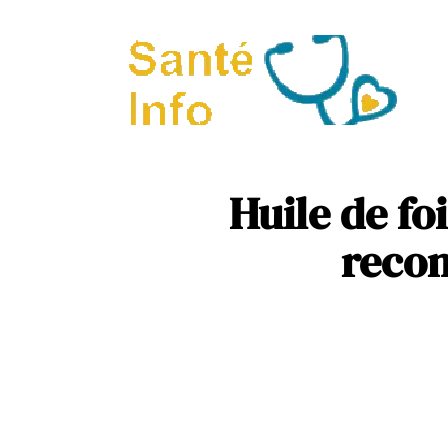
A
P
Huile de fo
recom