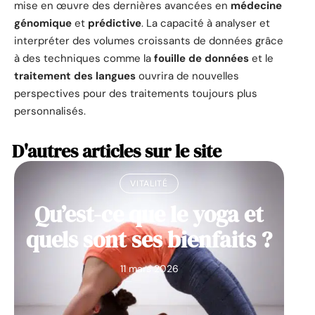
mise en œuvre des dernières avancées en
médecine
génomique
et
prédictive
. La capacité à analyser et
interpréter des volumes croissants de données grâce
à des techniques comme la
fouille de données
et le
traitement des langues
ouvrira de nouvelles
perspectives pour des traitements toujours plus
personnalisés.
D'autres articles sur le site
VITALITÉ
Qu’est-ce que le yoga et
quels sont ses bienfaits ?
11 mars 2026