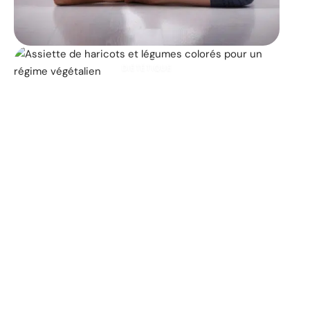
DIÉTÉTIQUE
Les 25 principaux
aliments végétaliens qui
contribuent à la perte de
poids
11 mars 2026