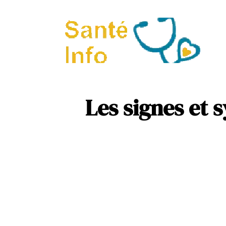
A
P
Les signes et