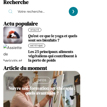
Recherche
Actu populaire
VITALITÉ
Qu’est-ce que le yoga et quels
sont ses bienfaits ?
DIÉTÉTIQUE
Les 25 principaux aliments
végétaliens qui contribuent à
la perte de poids
Article du moment
INFOS
Suivre une formation art-thérapie :
quels avantages ?