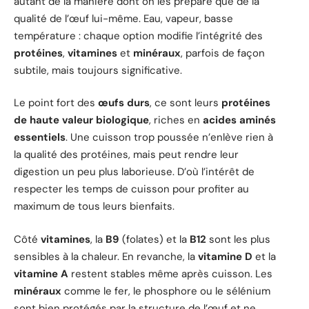
autant de la manière dont on les prépare que de la
qualité de l’œuf lui-même. Eau, vapeur, basse
température : chaque option modifie l’intégrité des
protéines
,
vitamines
et
minéraux
, parfois de façon
subtile, mais toujours significative.
Le point fort des
œufs durs
, ce sont leurs
protéines
de haute valeur biologique
, riches en
acides aminés
essentiels
. Une cuisson trop poussée n’enlève rien à
la qualité des protéines, mais peut rendre leur
digestion un peu plus laborieuse. D’où l’intérêt de
respecter les temps de cuisson pour profiter au
maximum de tous leurs bienfaits.
Côté
vitamines
, la
B9
(folates) et la
B12
sont les plus
sensibles à la chaleur. En revanche, la
vitamine D
et la
vitamine A
restent stables même après cuisson. Les
minéraux
comme le fer, le phosphore ou le sélénium
sont bien protégés par la structure de l’œuf et ne