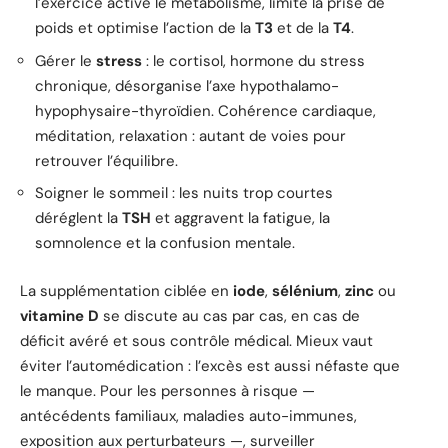
l’exercice active le métabolisme, limite la prise de
poids et optimise l’action de la
T3
et de la
T4
.
Gérer le
stress
: le cortisol, hormone du stress
chronique, désorganise l’axe hypothalamo-
hypophysaire-thyroïdien. Cohérence cardiaque,
méditation, relaxation : autant de voies pour
retrouver l’équilibre.
Soigner le sommeil : les nuits trop courtes
déréglent la
TSH
et aggravent la fatigue, la
somnolence et la confusion mentale.
La supplémentation ciblée en
iode
,
sélénium
,
zinc
ou
vitamine D
se discute au cas par cas, en cas de
déficit avéré et sous contrôle médical. Mieux vaut
éviter l’automédication : l’excès est aussi néfaste que
le manque. Pour les personnes à risque —
antécédents familiaux, maladies auto-immunes,
exposition aux perturbateurs —, surveiller