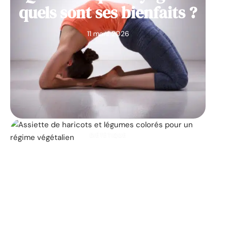
quels sont ses bienfaits ?
11 mars 2026
DIÉTÉTIQUE
Les 25 principaux
aliments végétaliens qui
contribuent à la perte de
poids