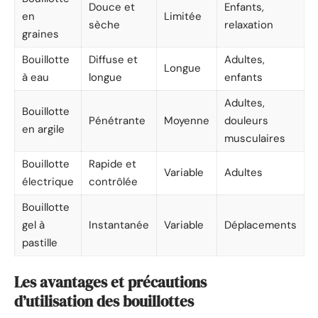
Douce et
Enfants,
en
Limitée
sèche
relaxation
graines
Bouillotte
Diffuse et
Adultes,
Longue
à eau
longue
enfants
Adultes,
Bouillotte
Pénétrante
Moyenne
douleurs
en argile
musculaires
Bouillotte
Rapide et
Variable
Adultes
électrique
contrôlée
Bouillotte
gel à
Instantanée
Variable
Déplacements
pastille
Les avantages et précautions
d’utilisation des bouillottes