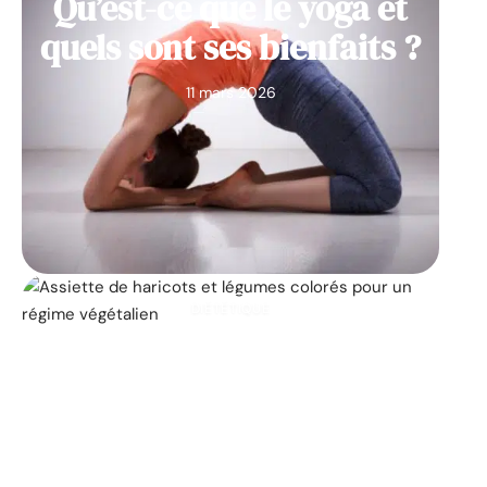
Qu’est-ce que le yoga et
quels sont ses bienfaits ?
11 mars 2026
DIÉTÉTIQUE
Les 25 principaux
aliments végétaliens qui
contribuent à la perte de
poids