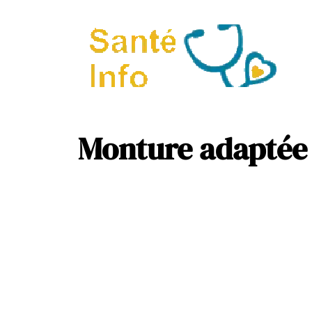
A
P
Monture adaptée 