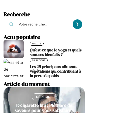
Recherche
Actu populaire
VITALITÉ
Qu’est-ce que le yoga et quels
sont ses bienfaits ?
DIÉTÉTIQUE
Les 25 principaux aliments
végétaliens qui contribuent à
la perte de poids
Article du moment
MÉDECINE
E-cigarette blu : Pléthore de
saveurs pour vous satisfaire !