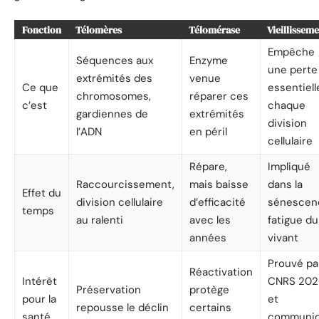
Fonction
Télomères
Télomérase
Vieillissem
Empêche
Séquences aux
Enzyme
une perte
extrémités des
venue
Ce que
essentiell
chromosomes,
réparer ces
c’est
chaque
gardiennes de
extrémités
division
l’ADN
en péril
cellulaire
Répare,
Impliqué
Raccourcissement,
mais baisse
dans la
Effet du
division cellulaire
d’efficacité
sénescen
temps
au ralenti
avec les
fatigue du
années
vivant
Prouvé pa
Réactivation
Intérêt
CNRS 202
Préservation
protège
pour la
et
repousse le déclin
certains
santé
communi