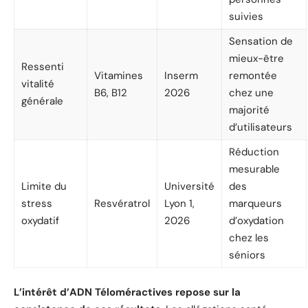
suivies
Sensation de
mieux-être
Ressenti
Vitamines
Inserm
remontée
vitalité
B6, B12
2026
chez une
générale
majorité
d’utilisateurs
Réduction
mesurable
Limite du
Université
des
stress
Resvératrol
Lyon 1,
marqueurs
oxydatif
2026
d’oxydation
chez les
séniors
L’intérêt d’ADN Téloméractives repose sur la