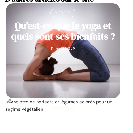
VITALITÉ
Qu’est-ce que le yoga et
quels sont ses bienfaits ?
11 mars 2026
DIÉTÉTIQUE
Les 25 principaux
aliments végétaliens qui