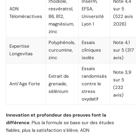
rhodiole,
Inserm,
Note 4,4
ADN
resvératrol,
EFSA,
sur 5
Téloméractives
B6, B12,
Université
(522 avis
magnésium,
Lyon 1
2026)
zinc
Polyphénols,
Essais
Note 4,1
Expertise
curcumine,
cliniques
sur 5 (317
Longevitas
zinc
isolés
avis)
Essais
Note 3,9
Extrait de
randomisés
sur 5
Anti’Age Forte
grenade,
contre le
(232
sélénium
stress
avis)
oxydatif
Innovation et profondeur des preuves font la
différence
. Plus la formule se base sur des études
fiables, plus la satisfaction s’élève. ADN