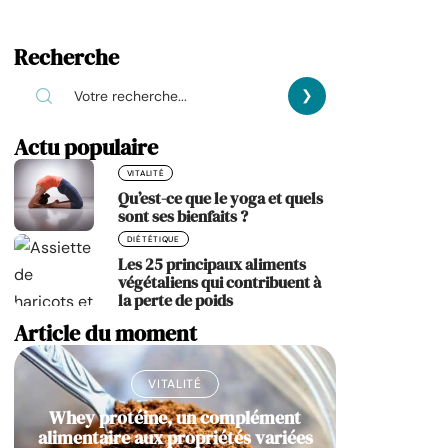
Recherche
Actu populaire
VITALITÉ
Qu’est-ce que le yoga et quels
sont ses bienfaits ?
DIÉTÉTIQUE
Les 25 principaux aliments
végétaliens qui contribuent à
la perte de poids
Article du moment
VITALITÉ
Whey protéine, un complément
alimentaire aux propriétés variées