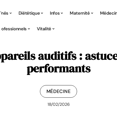
înés
Diététique
Infos
Maternité
Médeci
rofessionnels
Vitalité
pareils auditifs : astuc
performants
MÉDECINE
18/02/2026