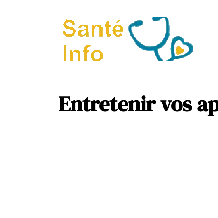
A
P
Entretenir vos ap