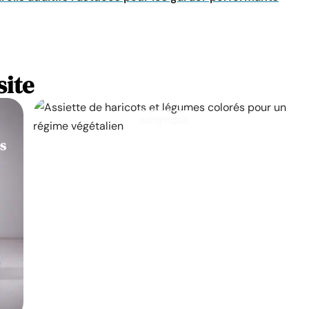
site
DIÉTÉTIQUE
es
Les 25 principaux aliments végétaliens
qui contribuent à la perte de poids
11 mars 2026