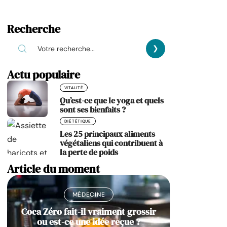
Recherche
Actu populaire
VITALITÉ
Qu’est-ce que le yoga et quels
sont ses bienfaits ?
DIÉTÉTIQUE
Les 25 principaux aliments
végétaliens qui contribuent à
la perte de poids
Article du moment
MÉDECINE
Coca Zéro fait-il vraiment grossir
ou est-ce une idée reçue ?