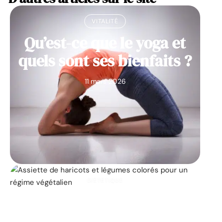
VITALITÉ
Qu’est-ce que le yoga et
quels sont ses bienfaits ?
11 mars 2026
DIÉTÉTIQUE
Les 25 principaux
aliments végétaliens qui