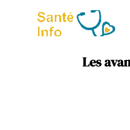
A
P
Les avant